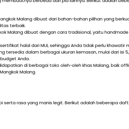
 membuatnya berbeda dari pia lainnya. Berikut adalah beb
ngkok Malang dibuat dari bahan-bahan pilihan yang berkualit
tas terbaik.
ok Malang dibuat dengan cara tradisional, yaitu handmade
sertifikat halal dari MUI, sehingga Anda tidak perlu khawati
 tersedia dalam berbagai ukuran kemasan, mulai dari isi 5, 
 budget Anda.
apatkan di berbagai toko oleh-oleh khas Malang, baik off
 Mangkok Malang.
g
pi serta rasa yang manis legit. Berikut adalah beberapa daf