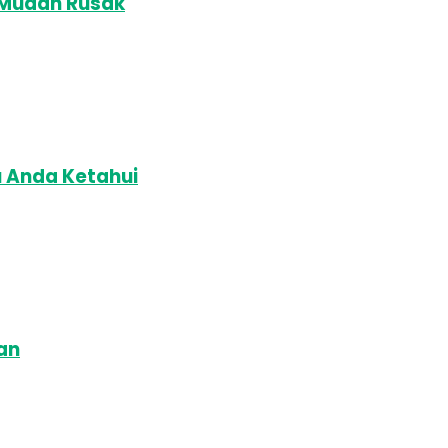
 Mudah Rusak
u Anda Ketahui
an