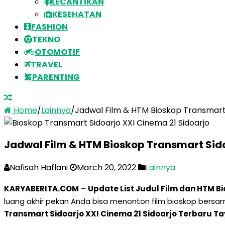
KECANTIKAN
KESEHATAN
FASHION
TEKNO
OTOMOTIF
TRAVEL
PARENTING
Home
/
Lainnya
/
Jadwal Film & HTM Bioskop Transmart 
Jadwal Film & HTM Bioskop Transmart Sid
Nafisah Haflani
March 20, 2022
Lainnya
KARYABERITA.COM
–
Update List Judul Film dan HTM B
luang akhir pekan Anda bisa menonton film bioskop bersam
Transmart Sidoarjo XXI Cinema 21 Sidoarjo Terbaru T