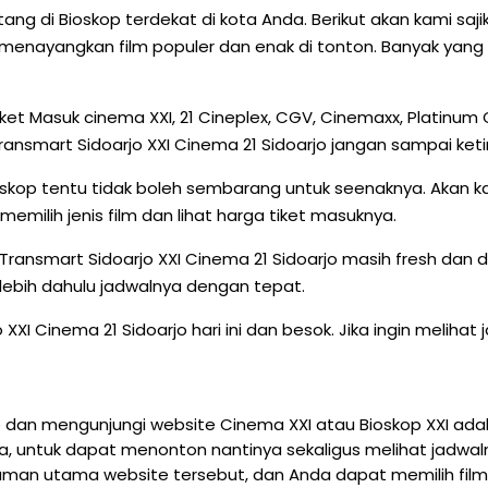
ang di Bioskop terdekat di kota Anda. Berikut akan kami saji
alu menayangkan film populer dan enak di tonton. Banyak yan
t Masuk cinema XXI, 21 Cineplex, CGV, Cinemaxx, Platinum Ci
ransmart Sidoarjo XXI Cinema 21 Sidoarjo jangan sampai keti
oskop tentu tidak boleh sembarang untuk seenaknya. Akan ka
memilih jenis film dan lihat harga tiket masuknya.
 Transmart Sidoarjo XXI Cinema 21 Sidoarjo masih fresh dan
erlebih dahulu jadwalnya dengan tepat.
o XXI Cinema 21 Sidoarjo hari ini dan besok. Jika ingin melih
dan mengunjungi website Cinema XXI atau Bioskop XXI adal
 Anda, untuk dapat menonton nantinya sekaligus melihat jadwa
n utama website tersebut, dan Anda dapat memilih film y