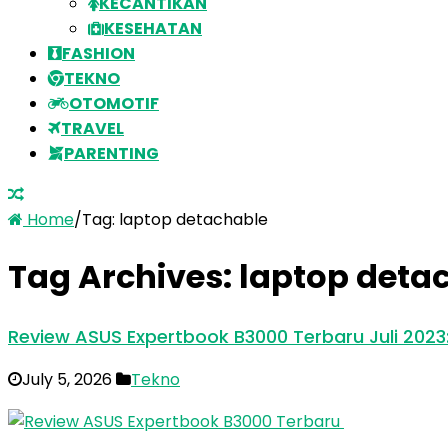
KECANTIKAN
KESEHATAN
FASHION
TEKNO
OTOMOTIF
TRAVEL
PARENTING
Home
/
Tag:
laptop detachable
Tag Archives:
laptop deta
Review ASUS Expertbook B3000 Terbaru Juli 202
July 5, 2026
Tekno