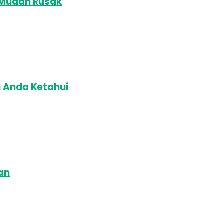
 Mudah Rusak
u Anda Ketahui
an